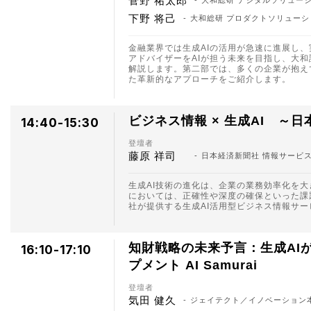
菅野 祐太郎
大和総研 デジタルソリュー
下野 将己
大和総研 プロダクトソリューシ
金融業界では生成AIの活用が急速に進展し
アドバイザーをAIが担う未来を目指し、大
解説します。第二部では、多くの企業が抱え
た革新的なアプローチをご紹介します。
ビジネス情報 × 生成AI 
14:40-15:30
登壇者
藤原 祥司
日本経済新聞社 情報サービスユ
生成AI技術の進化は、企業の業務効率化を
においては、正確性や深度の確保といった課
社が提供する生成AI活用型ビジネス情報サービ
知財戦略の未来予言：生成AIが描
16:10-17:10
プメント AI Samurai
登壇者
気田 健久
ジェイテクト／イノベーション本