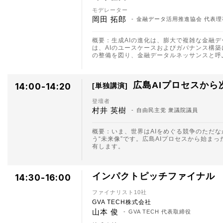
モデレーター
岡田 拓郎
金融データ活用推進協会 代表理事 
概要：生成AIの進化は、膨大で複雑な金融デ
は、AIのユースケースおよびガバナンス構
の整備を図り、金融データルネッサンスと呼
広島AIプロセスか
14:00-14:20
単独講演
登壇者
村井 英樹
自由民主党 衆議院議員
概要：いま、世界はAIをめぐる競争のただな
う“未来像”です。広島AIプロセスから始
有します。
インパクトピッチファイナル
14:30-16:00
ファイナリスト10社
GVA TECH株式会社
山本 俊
GVA TECH 代表取締役