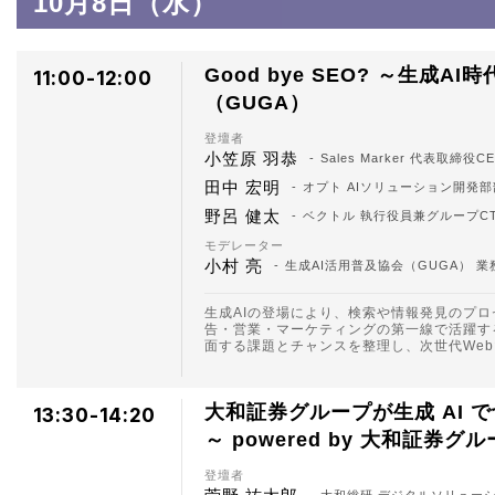
10月8日（水）
Good bye SEO? ～生成A
11:00-12:00
（GUGA）
登壇者
小笠原 羽恭
Sales Marker 代表取締役C
田中 宏明
オプト AIソリューション開発
野呂 健太
ベクトル 執行役員兼グループC
モデレーター
小村 亮
生成AI活用普及協会（GUGA） 業
生成AIの登場により、検索や情報発見のプ
告・営業・マーケティングの第一線で活躍す
面する課題とチャンスを整理し、次世代We
大和証券グループが生成 AI 
13:30-14:20
～ powered by 大和証券グ
登壇者