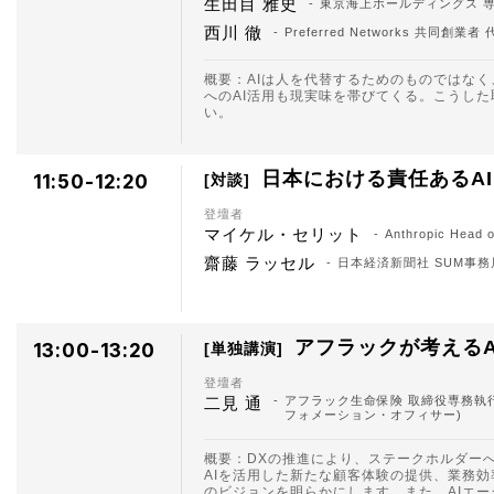
生田目 雅史
東京海上ホールディングス 
西川 徹
Preferred Networks 共同
概要：AIは人を代替するためのものではな
へのAI活用も現実味を帯びてくる。こうし
い。
日本における責任あるA
11:50-12:20
対談
登壇者
マイケル・セリット
Anthropic Head of
齋藤 ラッセル
日本経済新聞社 SUM事
アフラックが考えるA
13:00-13:20
単独講演
登壇者
二見 通
アフラック生命保険 取締役専務執行
フォメーション・オフィサー)
概要：DXの推進により、ステークホルダー
AIを活用した新たな顧客体験の提供、業務
のビジョンを明らかにします。また、AIエ