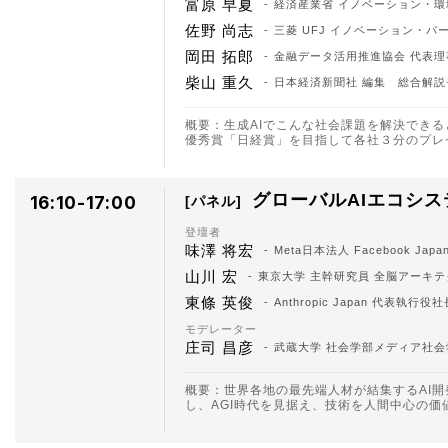
富原 早夏
経済産業省 イノベーション・環
佐野 尚志
三菱 UFJ イノベーション・パートナーズ
岡田 拓郎
金融データ活用推進協会 代表理事 
柴山 重久
日本経済新聞社 編集 総合解説
概要：生成AIでこんな社会課題を解決できる
優秀賞「日経賞」を目指して各社３分のプレ
グローバルAIエコシ
16:10-17:00
パネル
登壇者
味澤 将宏
Meta日本法人 Facebook Jap
山川 宏
東京大学 主幹研究員 全脳アーキ
東條 英俊
Anthropic Japan 代表執行役
モデレーター
庄司 昌彦
武蔵大学 社会学部メディア社会
概要：世界各地の最先端人材が結集するAI
し、AGI時代を見据え、技術を人間中心の