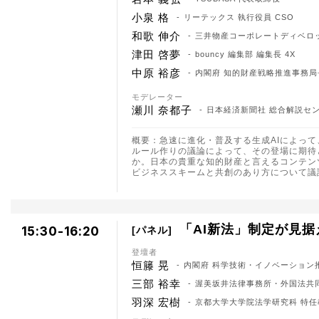
小泉 格
リーテックス 執行役員 CSO
和歌 伸介
三井物産コーポレートディベロ
津田 啓夢
bouncy 編集部 編集長 4X
中原 裕彦
内閣府 知的財産戦略推進事務局
モデレーター
瀬川 奈都子
日本経済新聞社 総合解説セ
概要：急速に進化・普及する生成AIによっ
ルール作りの議論によって、その登場に期待
か。日本の貴重な知的財産と言えるコンテン
ビジネススキームと共創のあり方について議
「AI新法」制定が見
15:30-16:20
パネル
登壇者
恒籐 晃
内閣府 科学技術・イノベーション
三部 裕幸
渥美坂井法律事務所・外国法共同
羽深 宏樹
京都大学大学院法学研究科 特任