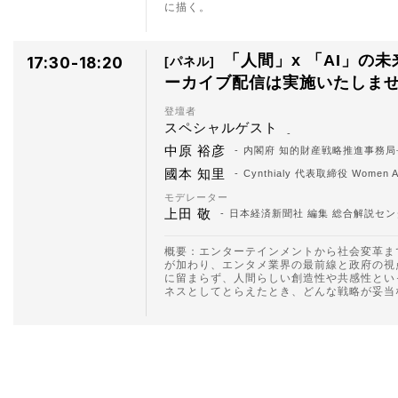
に描く。
「人間」x 「AI」の
17:30-18:20
パネル
ーカイブ配信は実施いたしま
登壇者
スペシャルゲスト
中原 裕彦
内閣府 知的財産戦略推進事務局
國本 知里
Cynthialy 代表取締役 Women AI
モデレーター
上田 敬
日本経済新聞社 編集 総合解説セン
概要：エンターテインメントから社会変革ま
が加わり、エンタメ業界の最前線と政府の視
に留まらず、人間らしい創造性や共感性とい
ネスとしてとらえたとき、どんな戦略が妥当