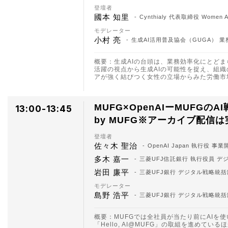
登壇者
國本 知里
Cynthialy 代表取締役 Women AI
モデレーター
小村 亮
生成AI活用普及協会（GUGA） 業
概要：生成AIの台頭は、業務効率化にとど
活躍の視点から生成AIの可能性を捉え、組
アが強く結びつく女性の立場からみた労働市
MUFG×OpenAIーMUFGの
13:00-13:45
by MUFG※アーカイブ配信
登壇者
佐々木 聖治
OpenAI Japan 執行役 事
多木 嘉一
三菱UFJ信託銀行 執行役員 デ
岩田 廉平
三菱UFJ銀行 デジタル戦略統括
モデレーター
島野 浩平
三菱UFJ銀行 デジタル戦略統括部
概要：MUFGでは全社員が当たり前にAIを
「Hello, AI@MUFG」の取組を進め