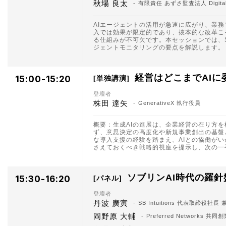
秋場 良太
有限責任 あずさ監査法人 Digit
AIエージェントの活用が急速に広がり、業務
入では効果が限定的であり、抜本的な改革こ
る仕組みが不可欠です。本セッションでは、S
ジェントモニタリングの要点を解説します。
経営はどこまでAIに
15:00-15:20
単独講演
登壇者
株田 達矢
GenerativeX 執行役員
概要：生成AIの進展は、企業経営の在り方
ず、意思決定の高度化や新規事業創出の基盤
な導入支援の経験を踏まえ、AIとの協働が
さえておくべき戦略的視座を提示し、次の一
ソブリンAI時代の羅
15:30-16:20
パネル
登壇者
丹波 廣寅
SB Intuitions 代表取締
岡野原 大輔
Preferred Networks