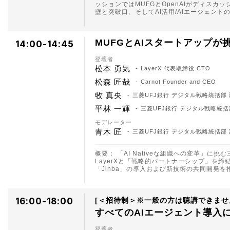
ッションではMUFGとOpenAIがディス
壁と突破口、そしてAI活用/AIエージェン
MUFGとAIスタートアップが挑むA
14:00-14:45
登壇者
松本 勇気
LayerX 代表取締役 CTO
松森 匠哉
Carnot Founder and CEO
牧 真央
三菱UFJ銀行 デジタル戦略統括部
平林 一輝
三菱UFJ銀行 デジタル戦略統括
モデレーター
青木 匠
三菱UFJ銀行 デジタル戦略統括部
概要： 「AI Nativeな組織への変革」
LayerXと「戦略的パートナーシップ」を締
「Jinba」の導入および新技術の共同開発
16:00-18:00
＜招待制＞※一般の方は聴講できませ
すべてのAIエージェント導入に向け
登壇者