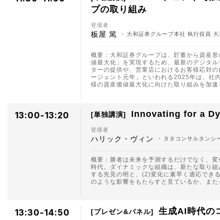
プの取り組み
登壇者
板屋 篤
大和証券グループ本社 執行役員 大
概要：大和証券グループは、貯蓄から資産形
値最大化」を実現するため、最新のデジタル
ターの提供や、営業店におけるお客様応対の
ージェント元年」といわれる2025年は、社
様の資産価値最大化に向けた取り組みを加速
Innovating for
13:00-13:20
単独講演
登壇者
ハリック・ヴィン
タタコンサルタンシ
概要：勝者は未来を予測するだけでなく、変
時代。ダイナミックな組織は、新たな取り組
する先見の明と、(2)変化に素早く適応でき
のような影響をもたらすと見ているか、また
生成AI時代の
13:30-14:50
プレゼン&パネル