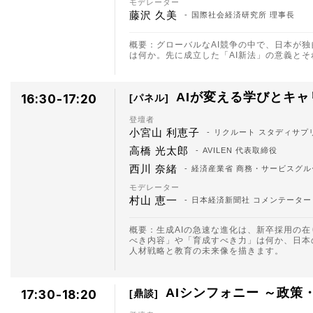
モデレーター
藤沢 久美
国際社会経済研究所 理事長
概要：グローバルなAI競争の中で、日本が
は何か。先に成立した「AI新法」の意義と
AIが変える学びとキ
16:30-17:20
パネル
登壇者
小宮山 利恵子
リクルート スタディサプ
高橋 光太郎
AVILEN 代表取締役
西川 奈緒
経済産業省 商務・サービスグ
モデレーター
村山 恵一
日本経済新聞社 コメンテーター
概要：生成AIの急速な進化は、新卒採用の
べき内容」や「育成すべき力」は何か、日本
人材戦略と教育の未来像を描きます。
AIシンフォニー ～政
17:30-18:20
鼎談