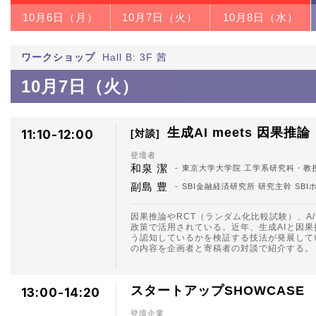
10月6日（月）
10月7日（火）
10月8日（水）
ワークショップ
Hall B: 3F 茜
10月7日（火）
生成AI meets 因果推論
11:10-12:00
対談
登壇者
和泉 潔
東京大学大学院 工学系研究科・教授 Si
副島 豊
SBI金融経済研究所 研究主幹 S
因果推論やRCT（ランダム化比較試験）、
政策で活用されている。近年、生成AIと因
う認知しているかを検証する技法が発展して
の内容を企画者と寄稿者の対談で紹介する。
スタートアップSHOWCASE
13:00-14:20
登壇企業