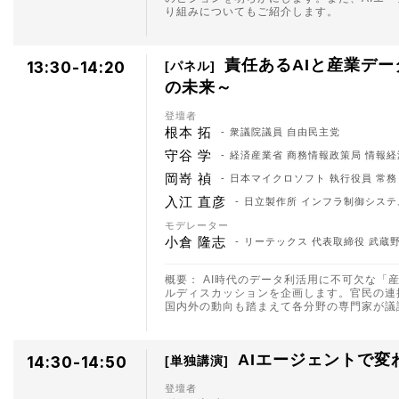
り組みについてもご紹介します。
責任あるAIと産業デ
13:30-14:20
パネル
の未来～
登壇者
根本 拓
衆議院議員 自由民主党
守谷 学
経済産業省 商務情報政策局 情報
岡嵜 禎
日本マイクロソフト 執行役員 常務 
入江 直彦
日立製作所 インフラ制御システ
モデレーター
小倉 隆志
リーテックス 代表取締役 武蔵
概要： AI時代のデータ利活用に不可欠な
ルディスカッションを企画します。官民の連
国内外の動向も踏まえて各分野の専門家が議
AIエージェントで
14:30-14:50
単独講演
登壇者