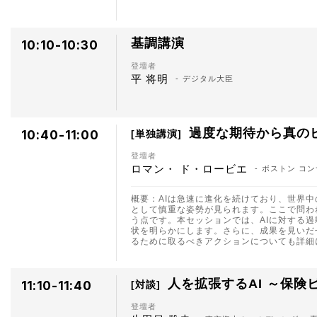
基調講演
10:10-10:30
登壇者
平 将明
デジタル大臣
過度な期待から真の
10:40-11:00
単独講演
登壇者
ロマン・ ド・ロービエ
ボストン コン
概要：AIは急速に進化を続けており、世界
として慎重な姿勢が見られます。ここで問わ
う点です。本セッションでは、AIに対する
状を明らかにします。さらに、成果を見いだ
るために取るべきアクションについても詳細
人を拡張するAI ～保
11:10-11:40
対談
登壇者