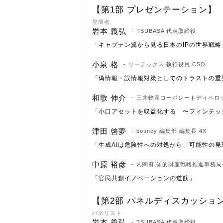
【第1部 プレゼンテーション】
登壇者
岩本 義弘
TSUBASA 代表取締役
「キャプテン翼から見る日本のIPの世界戦略
小泉 格
リーテックス 執行役員 CSO
「偽情報・誤情報対策としてのトラストの重
和歌 伸介
三井物産コーポレートディベロ
「小口アセットを収益化する 〜フィンテッ
津田 啓夢
bouncy 編集部 編集長 4X
「生成AIは危険性への対処から、可能性の発
中原 裕彦
内閣府 知的財産戦略推進事務局
「官民共創イノベーションの道筋」
【第2部 パネルディスカッショ
パネリスト
岩本 義弘
TSUBASA 代表取締役