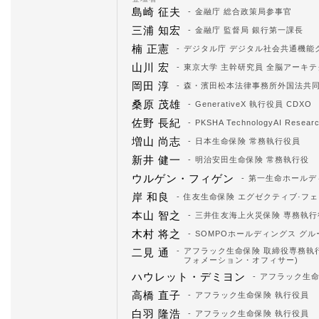
島崎 征夫
金融庁 総合政策局参事官
三浦 知宏
金融庁 監督局 銀行第一課長
楠 正憲
デジタル庁 デジタル社会共通機能
山川 宏
東京大学 主幹研究員 全脳アーキ
岡田 淳
森・濱田松本法律事務所外国法共同
桑原 茂雄
GenerativeX 執行役員 CDXO
佐野 長紀
PKSHA TechnologyAI R
増山 尚志
日本生命保険 常務執行役員
新井 健一
明治安田生命保険 常務執行役
ウルゲン・フィゲン
第一生命ホールディングス
岸 和良
住友生命保険 エグゼクティブ·フ
本山 智之
三井住友海上火災保険 専務執行役
木村 将之
SOMPOホールディングス グル
二見 通
アフラック生命保険 取締役専務執行
フォメーション・オフィサー)
ハウレット・デミヨン
アフラック生命
高橋 直子
アフラック生命保険 執行役員
白羽 隆浩
アフラック生命保険 執行役員