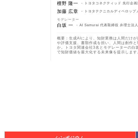
檀野 隆一
トヨタコネクティッド 先行企画
加藤 広章
トヨタテクニカルディベロップメ
モデレーター
白坂 一
AI Samurai 代表取締役 弁理士
概要：生成AIにより、知財業務は人間だけが
や評価支援、書類作成を担い、人間は創作と
か。トヨタ関連会社3名とモデレーターの白
で知財価値を最大化する未来像を提示します
シンポジウム