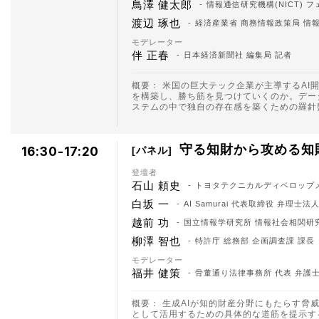
鳥澤 健太郎
情報通信研究機構(NICT) 
渡辺 琢也
経済産業省 商務情報政策局 情
モデレーター
伴 正春
日本経済新聞社 編集局 記者
概要： 米国の巨大テック企業が主導するAI
を構築し、勝ち筋を見つけていくのか。デー
ステムの中で独自の存在感を築くための羅針
守る知財から攻める知財
16:30-17:20
パネル
登壇者
石山 頼史
トヨタテクニカルディベロップメ
白坂 一
AI Samurai 代表取締役 弁理士
越前 功
国立情報学研究所 情報社会相関研
柳澤 智也
特許庁 総務部 企画調査課 課長
モデレーター
福井 健策
骨董通り法律事務所 代表 弁護
概要： 生成AIが知的財産分野にもたらす
として活用するための具体的な道筋を提示す