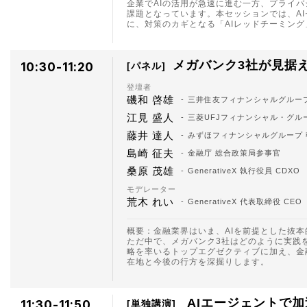
企業でAIの活用が急速に進む一方、プライ
課題となっています。本セッションでは、A
に、対策のカギとなる「AIレッドチーミン
メガバンク3社が見据
10:30-11:20
パネル
登壇者
磯和 啓雄
三井住友フィナンシャルグループ
江見 盛人
三菱UFJフィナンシャル・グルー
藤井 達人
みずほフィナンシャルグループ 執
島崎 征夫
金融庁 総合政策局参事官
桑原 茂雄
GenerativeX 執行役員 CDXO
モデレーター
荒木 れい
GenerativeX 代表取締役 CEO
概要：金融業界はいま、AIを前提とした抜
ただ中で、メガバンク3社はどのように実践
略を率いるトップエグゼクティブに加え、金
在地と今後の行方を深掘りします。
AIエージェントで
11:30-11:50
単独講演