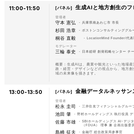
生成AIと地方創生の
11:00-11:50
パネル
登壇者
守本 憲弘
兵庫県南あわじ市 市長
杉田 浩章
ボストンコンサルティンググルー
桐谷 直毅
LocationMind Founder
モデレーター
三輪 泰史
日本総研 創発戦略センター チ
概要：生成AIは、農業や観光といった地場
政・経営・デザインなどの視点から、地方創
域の未来像を描きます。
金融データルネッサン
13:00-13:50
パネル
登壇者
松永 圭司
三井住友フィナンシャルグルー
池田 肇
野村ホールディングス 執行役員 
佐藤 市雄
SBIホールディングス AI･デ
（FDUA） 理事 兼 企画出版委
島崎 征夫
金融庁 総合政策局参事官