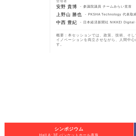
登壇者
安野 貴博
参議院議員 チームみらい党首
上野山 勝也
PKSHA Technology 代表
中西 豊紀
日本経済新聞社 NIKKEI Digital
概要：本セッションでは、政策、技術、そし
イノベーションを両立させながら、人間中心
す。
シンポジウム
Hall A: 3F バンケットホール真珠