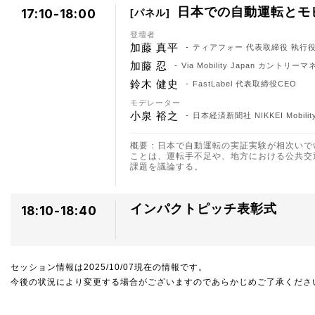
日本での自動運転とモ
17:10-18:00
パネル
登壇者
加藤 真平
ティアフォー 代表取締役 執行役
加藤 忍
Via Mobility Japan カントリ
鈴木 健史
FastLabel 代表取締役CEO
モデレーター
小泉 裕之
日本経済新聞社 NIKKEI Mobili
概要：日本で自動運転の実証実験が相次いで
ことは、運転手不足や、地方における公共交
課題を議論する。
インパクトピッチ表彰式
18:10-18:40
セッション情報は2025/10/07現在の情報です。
今後の状況により変更する場合がございますのであらかじめご了承くださ