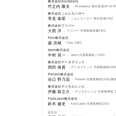
株式会社Acompany
竹之内 隆夫
Acompany 執行役員VP of 
株式会社こんにちハロー
早見 泰星
こんにちハロー 執行役員CSO
株式会社フツパー
大西 洋
フツパー 代表取締役兼CEO
Felo株式会社
趙 洪斌
Felo CMO
Idein株式会社
中村 晃一
Idein 代表取締役／CEO
株式会社データグリッド
岡田 侑貴
データグリッド 代表取締役CE
Polimill株式会社
谷口 野乃花
Polimill 代表取締役COO(
株式会社デジタルレシピ
伊藤 新之介
デジタルレシピ 代表取締役 C
FastLabel株式会社
鈴木 健史
FastLabel 代表取締役CEO
審査員