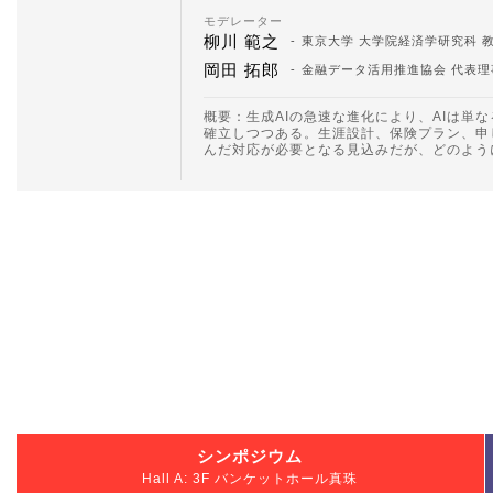
モデレーター
柳川 範之
東京大学 大学院経済学研究科 
岡田 拓郎
金融データ活用推進協会 代表理事 
概要：生成AIの急速な進化により、AIは単
確立しつつある。生涯設計、保険プラン、申
んだ対応が必要となる見込みだが、どのよう
シンポジウム
Hall A: 3F バンケットホール真珠