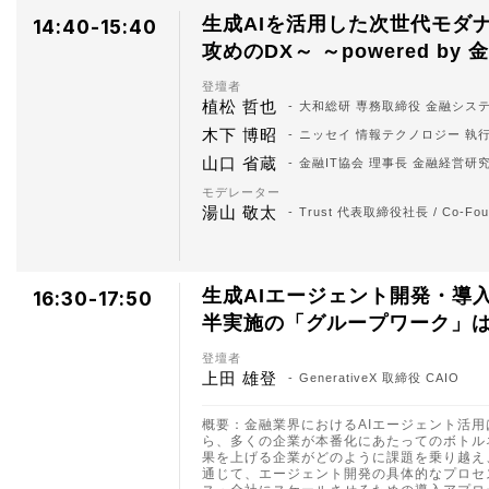
生成AIを活用した次世代モダナ
14:40-15:40
攻めのDX～ ～powered by 
登壇者
植松 哲也
大和総研 専務取締役 金融システ
木下 博昭
ニッセイ 情報テクノロジー 執
山口 省蔵
金融IT協会 理事長 金融経営研
モデレーター
湯山 敬太
Trust 代表取締役社長 / Co-
生成AIエージェント開発・導入のベス
16:30-17:50
半実施の「グループワーク」
登壇者
上田 雄登
GenerativeX 取締役 CAIO
概要：金融業界におけるAIエージェント活
ら、多くの企業が本番化にあたってのボトル
果を上げる企業がどのように課題を乗り越え
通じて、エージェント開発の具体的なプロセ