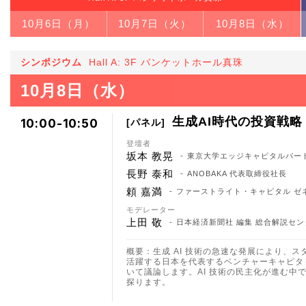
10月6日（月）
10月7日（火）
10月8日（水）
シンポジウム
Hall A: 3F バンケットホール真珠
10月8日（水）
生成AI時代の投資戦略
10:00-10:50
パネル
登壇者
坂本 教晃
東京大学エッジキャピタルパー
長野 泰和
ANOBAKA 代表取締役社長
頼 嘉満
ファーストライト・キャピタル ゼネ
モデレーター
上田 敬
日本経済新聞社 編集 総合解説セン
概要：生成 AI 技術の急速な発展により、
活躍する日本を代表するベンチャーキャピタ
いて議論します。AI 技術の民主化が進む
探ります。